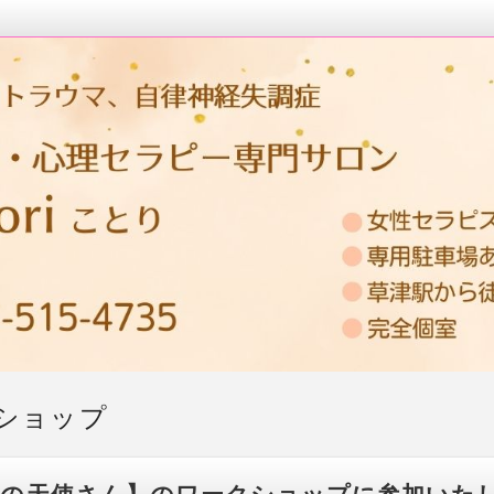
ー・カウンセリング】女性セラピ
ロンcotori(ことり) 滋賀県
ショップ