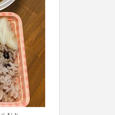
いしました。