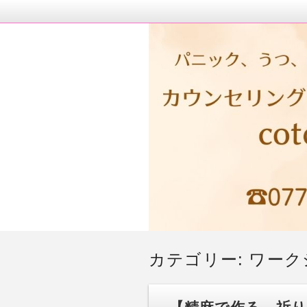
【心理セラピ
ノセラピー専門サ
法・前世療法
カテゴリー:
ワーク