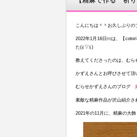
【精麻で作る 祈
こんにちは＾＾お久しぶりの
2022年1月16日㈰は、【
た(≧▽≦)
教えてくださったのは、むら
かずえさんとお呼びさせて頂
むらせかずえさんのブログ
素敵な精麻作品が沢山紹介さ
2021年の11月に、精麻の