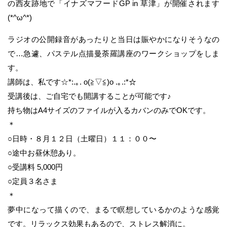
の西友跡地で「イナズマフードGP in 草津」が開催されます
(*^ω^*)
ラジオの公開録音があったりと当日は賑やかになりそうなの
で…急遽、パステル点描曼荼羅講座のワークショップをしま
す。
講師は、私です☆*:.｡. o(≧▽≦)o .｡.:*☆
受講後は、ご自宅でも開講することが可能です♪
持ち物はA4サイズのファイルが入るカバンのみでOKです。
＊
○日時・８月１２日（土曜日）１１：００〜
○途中お昼休憩あり。
○受講料 5,000円
○定員３名さま
＊
夢中になって描くので、まるで瞑想しているかのような感覚
です。リラックス効果もあるので、ストレス解消に。